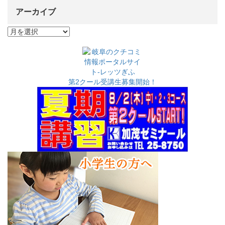
アーカイブ
ア
ー
カ
イ
ブ
第2クール受講生募集開始！