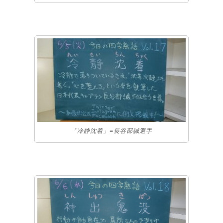
「冷静沈着」=長谷部誠選手