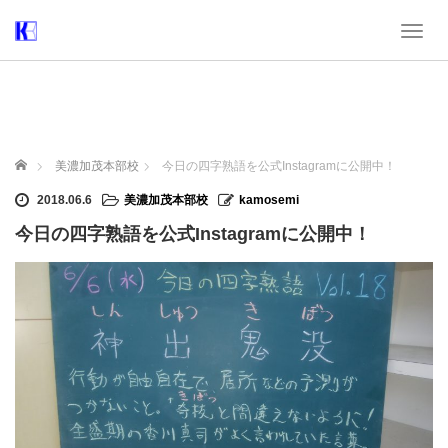
T
o
g
g
l
e
n
ホーム
美濃加茂本部校
今日の四字熟語を公式Instagramに公開中！
a
v
2018.06.6
美濃加茂本部校
kamosemi
i
今日の四字熟語を公式Instagramに公開中！
g
a
t
i
o
n