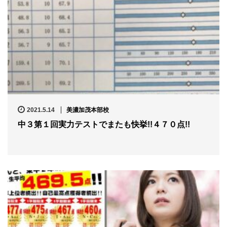
2021.5.14
美濃加茂本部校
中３第１回実力テストでまたも快挙!!４７０点!!