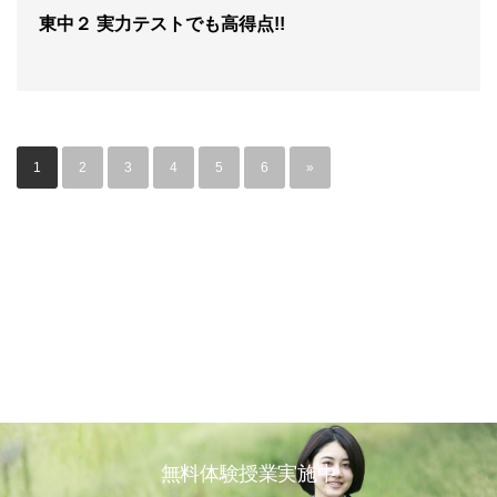
東中２ 実力テストでも高得点!!
1
2
3
4
5
6
»
無料体験授業実施中