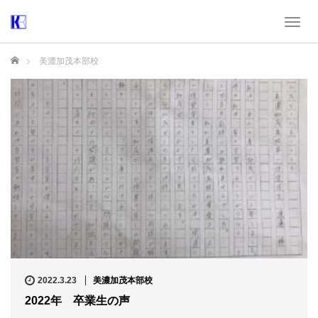
T
o
g
ホーム
美濃加茂本部校
g
l
e
n
a
v
i
g
a
t
i
o
n
2022.3.23
美濃加茂本部校
2022年 卒業生の声