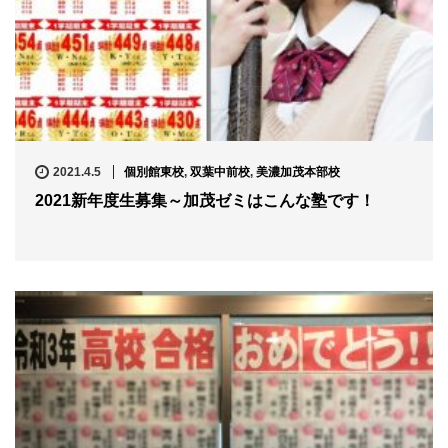
2021.4.5
個別館東校
,
双葉中前校
,
美濃加茂本部校
2021新年度生募集～加茂ゼミはこんな塾です！