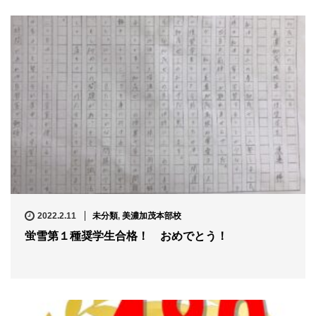
2022.2.11
未分類
,
美濃加茂本部校
蛍雪第１種奨学生合格！ おめでとう！