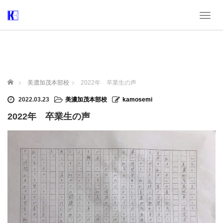
T
o
g
g
l
e
n
ホーム
美濃加茂本部校
2022年 卒業生の声
a
v
2022.03.23
美濃加茂本部校
kamosemi
i
2022年 卒業生の声
g
a
t
i
o
n