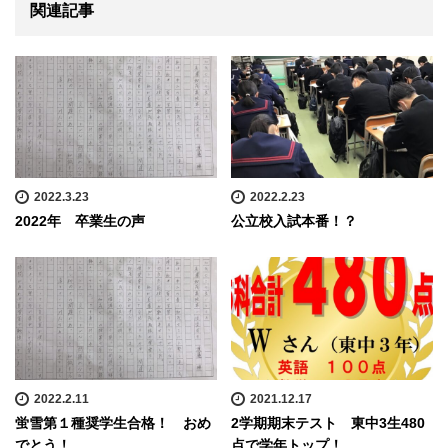
関連記事
2022.3.23
2022.2.23
2022年 卒業生の声
公立校入試本番！？
2022.2.11
2021.12.17
蛍雪第１種奨学生合格！ おめ
2学期期末テスト 東中3生480
でとう！
点で学年トップ！