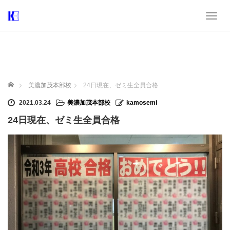
T
o
g
g
l
e
n
ホーム
美濃加茂本部校
24日現在、ゼミ生全員合格
a
v
2021.03.24
美濃加茂本部校
kamosemi
i
24日現在、ゼミ生全員合格
g
a
t
i
o
n