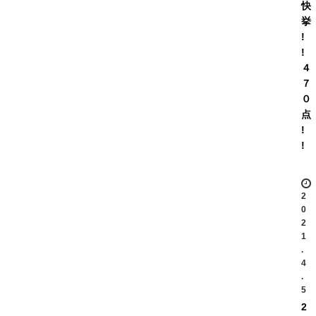
快
挙
!
!
４
７
０
点
!
!
2
0
2
1
.
4
.
5
2