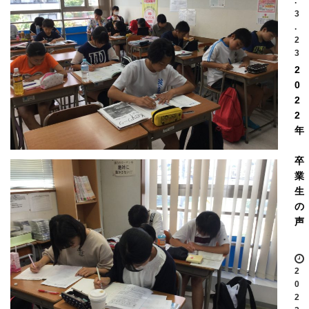
.
3
.
2
3
2
0
2
2
年
卒
業
生
の
声
2
0
2