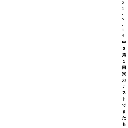
2
1
.
5
.
1
4
中
３
第
１
回
実
力
テ
ス
ト
で
ま
た
も