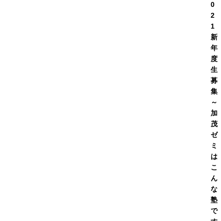
0
2
1
新
年
度
生
募
集
～
加
茂
ゼ
ミ
は
こ
ん
な
塾
で