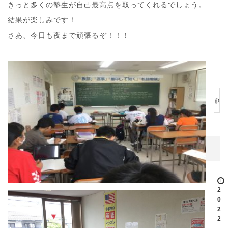
きっと多くの塾生が自己最高点を取ってくれるでしょう。
結果が楽しみです！
さあ、今日も夜まで頑張るぞ！！！
前
次
の
の
記
記
事
事
2
0
2
2