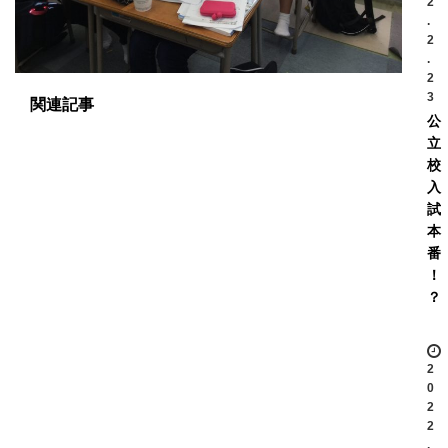
2
.
2
.
2
3
関連記事
公
立
校
入
試
本
番
！
？
2
0
2
2
.