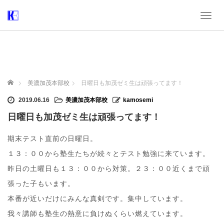
T
o
g
g
l
e
n
ホーム
美濃加茂本部校
日曜日も加茂ゼミ生は頑張ってます！
a
v
2019.06.16
美濃加茂本部校
kamosemi
i
日曜日も加茂ゼミ生は頑張ってます！
g
a
t
期末テスト直前の日曜日。
i
１３：００から塾生たちが続々とテスト勉強に来ています。
o
n
昨日の土曜日も１３：００から対策。２３：００近くまで頑
張った子もいます。
本番が近いだけにみんな真剣です。集中しています。
我々講師も塾生の熱意に負けぬくらい燃えています。