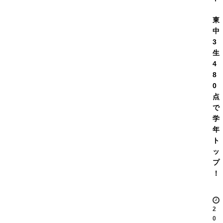
東
中
3
生
4
8
0
点
で
学
年
ト
ッ
プ
！
2
0