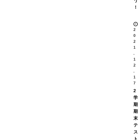
う
！
2
0
2
1
.
1
2
.
1
7
2
学
期
期
末
テ
ス
ト