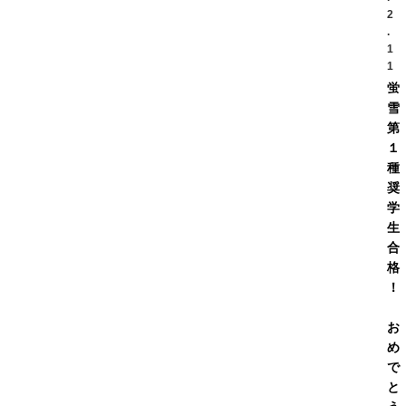
2
.
1
1
蛍
雪
第
１
種
奨
学
生
合
格
！
お
め
で
と