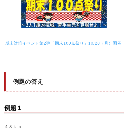
期末対策イベント第2弾「期末100点祭り」10/28（月）開催!
例題の答え
例題１
４８ｋｍ