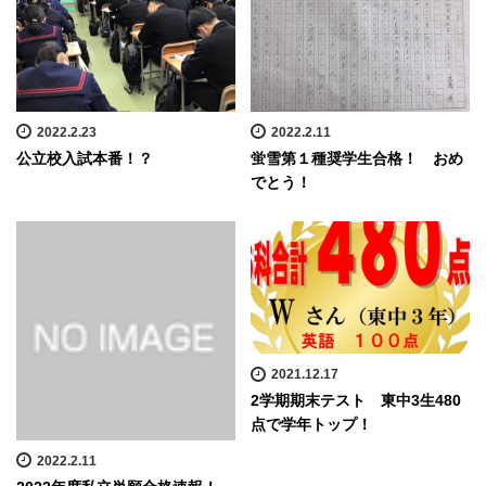
2022.2.23
2022.2.11
公立校入試本番！？
蛍雪第１種奨学生合格！ おめ
でとう！
2021.12.17
2学期期末テスト 東中3生480
点で学年トップ！
2022.2.11