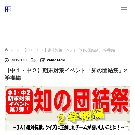
T
o
g
g
l
e
n
ホーム
【中１・中２】期末対策イベント「知の団結祭」2学期編
a
v
2019.10.1
kamosemi
i
【中１・中２】期末対策イベント「知の団結祭」2
g
a
学期編
t
i
o
n