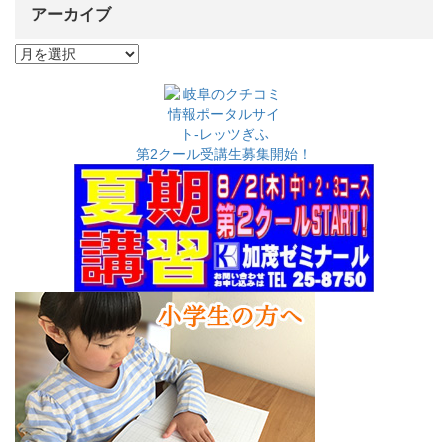
アーカイブ
ア
ー
カ
イ
ブ
第2クール受講生募集開始！