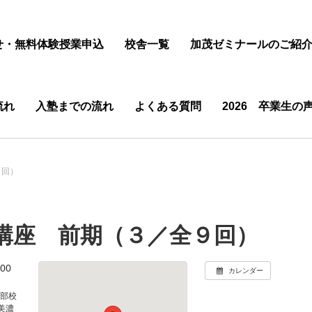
せ・無料体験授業申込
校舎一覧
加茂ゼミナールのご紹
流れ
入塾までの流れ
よくある質問
2026 卒業生の
９回）
講座 前期（３／全９回）
00
カレンダー
本部校
県美濃