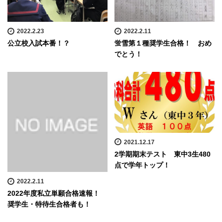
2022.2.23
2022.2.11
公立校入試本番！？
蛍雪第１種奨学生合格！ おめ
でとう！
2021.12.17
2学期期末テスト 東中3生480
点で学年トップ！
2022.2.11
2022年度私立単願合格速報！
奨学生・特待生合格者も！