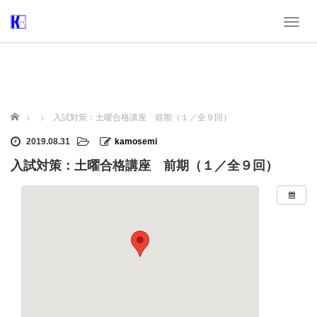
T
o
g
g
l
e
n
ホーム
入試対策：土曜合格講座 前期（１／全９回）
a
v
2019.08.31
kamosemi
i
入試対策：土曜合格講座 前期（１／全９回）
g
a
t
i
o
n