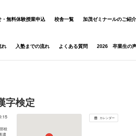
せ・無料体験授業申込
校舎一覧
加茂ゼミナールのご紹
流れ
入塾までの流れ
よくある質問
2026 卒業生の
漢字検定
:15
カレンダー
本部校
県美濃