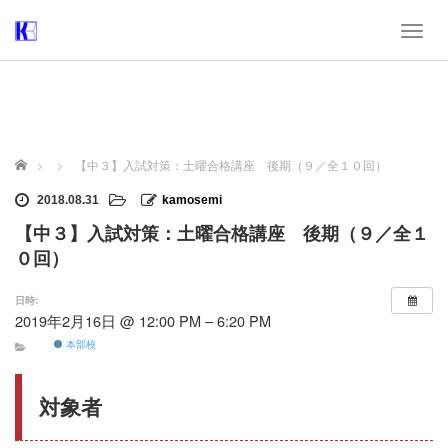
T
o
g
g
l
e
n
ホーム
【中３】入試対策：土曜合格講座 後期（９／全１０回）
a
v
2018.08.31
kamosemi
i
【中３】入試対策：土曜合格講座 後期（９／全１
g
a
０回）
t
i
日時:
o
2019年2月16日 @ 12:00 PM – 6:20 PM
n
本部校
対象者