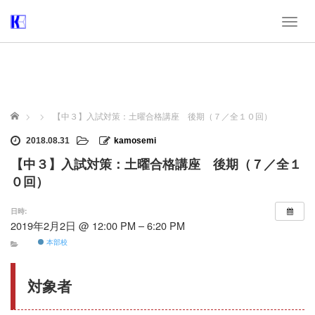
T
o
g
g
l
e
n
ホーム
【中３】入試対策：土曜合格講座 後期（７／全１０回）
a
v
2018.08.31
kamosemi
i
【中３】入試対策：土曜合格講座 後期（７／全１
g
a
０回）
t
i
日時:
o
2019年2月2日 @ 12:00 PM – 6:20 PM
n
本部校
対象者