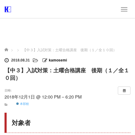
T
o
g
g
l
e
n
ホーム
【中３】入試対策：土曜合格講座 後期（１／全１０回）
a
v
2018.08.31
kamosemi
i
【中３】入試対策：土曜合格講座 後期（１／全１
g
a
０回）
t
i
日時:
o
2018年12月1日 @ 12:00 PM – 6:20 PM
n
本部校
対象者