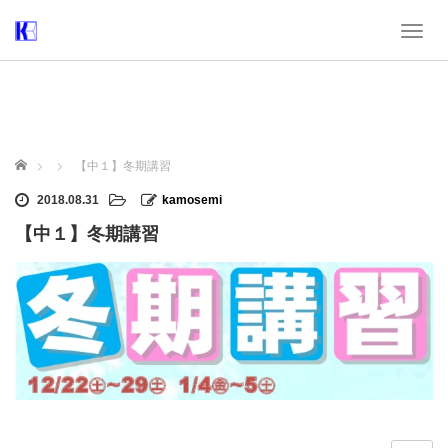
T
o
g
g
l
e
n
ホーム
【中１】冬期講習
a
v
2018.08.31
kamosemi
i
【中１】冬期講習
g
a
t
i
o
n