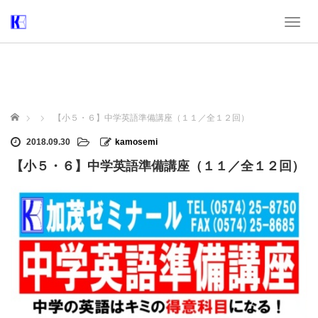
T
o
g
g
l
e
n
ホーム
【小５・６】中学英語準備講座（１１／全１２回）
a
v
2018.09.30
kamosemi
i
【小５・６】中学英語準備講座（１１／全１２回）
g
a
t
i
o
n