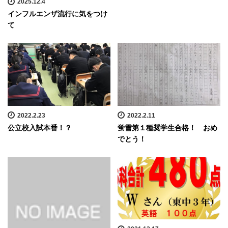
2025.12.4
インフルエンザ流行に気をつけ
て
2022.2.23
2022.2.11
公立校入試本番！？
蛍雪第１種奨学生合格！ おめ
でとう！