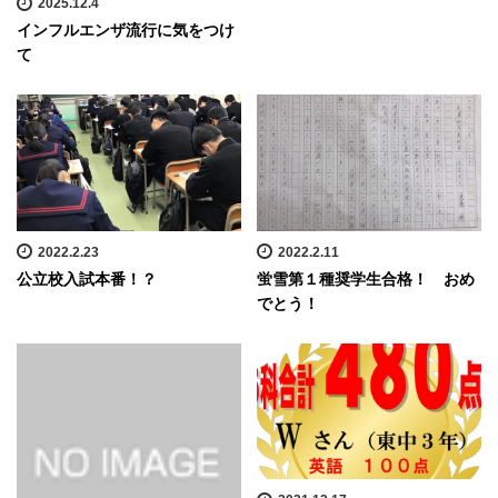
2025.12.4
インフルエンザ流行に気をつけ
て
2022.2.23
2022.2.11
公立校入試本番！？
蛍雪第１種奨学生合格！ おめ
でとう！