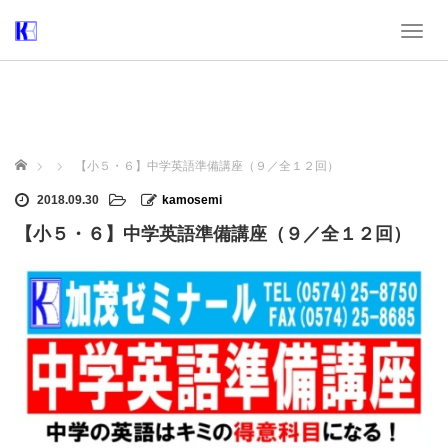
T
o
g
g
l
e
n
ホーム
【小５・６】中学英語準備講座（９／全１２回）
a
v
2018.09.30
kamosemi
i
【小５・６】中学英語準備講座（９／全１２回）
g
a
t
i
o
n