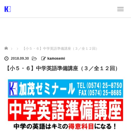
T
o
g
g
l
e
n
ホーム
【小５・６】中学英語準備講座（３／全１２回）
a
v
2018.09.30
kamosemi
i
【小５・６】中学英語準備講座（３／全１２回）
g
a
t
i
o
n