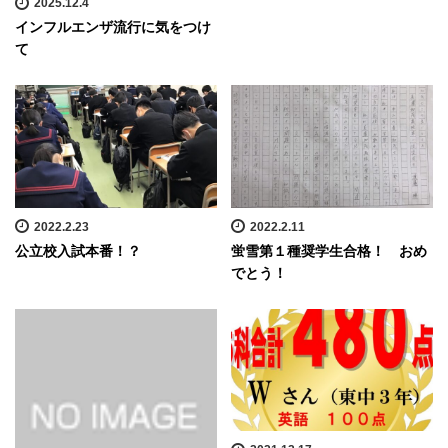
2025.12.4
インフルエンザ流行に気をつけ
て
2022.2.23
2022.2.11
公立校入試本番！？
蛍雪第１種奨学生合格！ おめ
でとう！