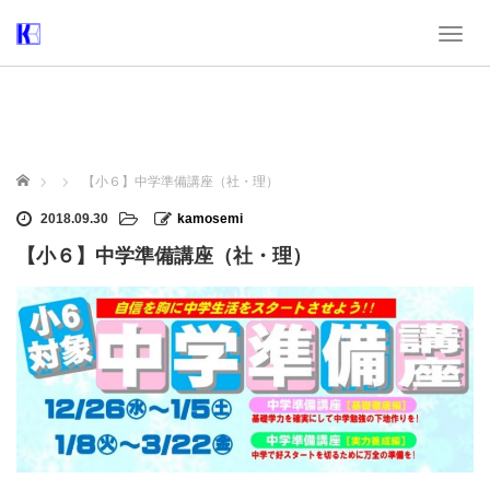
T
o
g
g
l
e
n
ホーム
【小６】中学準備講座（社・理）
a
v
2018.09.30
kamosemi
i
【小６】中学準備講座（社・理）
g
a
t
i
o
n