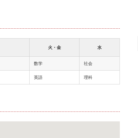
火・金
水
数学
社会
英語
理科