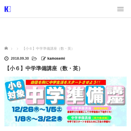
T
o
g
g
l
e
n
ホーム
【小６】中学準備講座（数・英）
a
v
2018.09.30
kamosemi
i
【小６】中学準備講座（数・英）
g
a
t
i
o
n