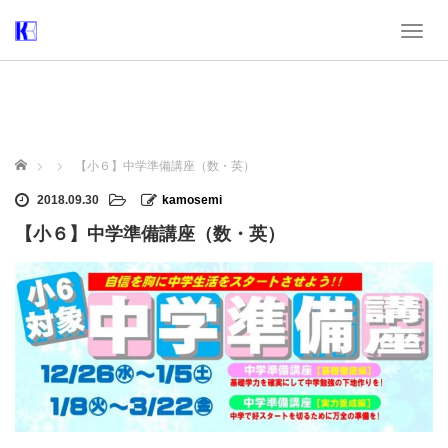
T
o
g
g
l
e
n
ホーム
【小６】中学準備講座（数・英）
a
v
2018.09.30
kamosemi
i
【小６】中学準備講座（数・英）
g
a
t
i
o
n