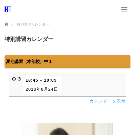
T
o
g
ホーム
特別講習カレンダー
g
l
特別講習カレンダー
e
n
a
v
夏期講習（本部校）中１
i
g
a
16:45
–
19:05
t
i
2018年8月24日
o
n
カレンダーを表示