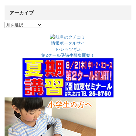
アーカイブ
ア
ー
カ
イ
ブ
第2クール受講生募集開始！