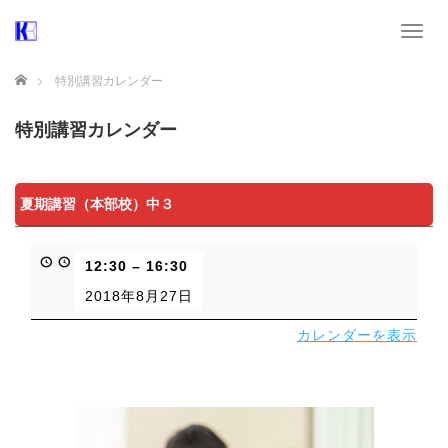
T
o
g
ホーム
特別講習カレンダー
g
l
特別講習カレンダー
e
n
a
v
夏期講習（本部校）中３
i
g
a
12:30
–
16:30
t
i
2018年8月27日
o
n
カレンダーを表示