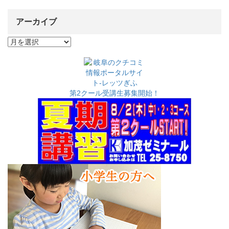
アーカイブ
ア
ー
カ
イ
ブ
第2クール受講生募集開始！