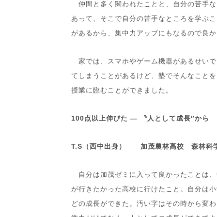
仲間と多く関われたことと、自分の苦手な
あって、そこで自分の苦手なところを学ぶこ
があるから、集中力アップにもなるので良か
家では、スマホやゲーム機器があるせいで
てしまうことがあるけど、塾でそんなことを
授業に臨むことができました。
100
点以上伸びた
―
〝人として成長″から
T.S（西中出身） 加茂農林高校 森林科
自分は加茂ゼミに入って良かったことは、中
が行きたかった高校に行けたこと。自分は小
どの成長ができた。汚い字はその時から変わ