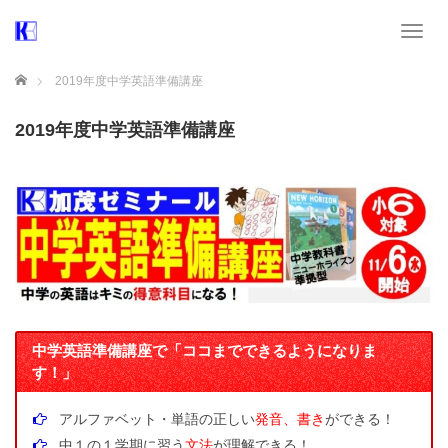
T
o
g
ホーム
2019年度中学英語準備講座
g
l
2019年度中学英語準備講座
e
n
a
v
i
g
a
t
i
o
n
中学英語準備講座で「ココまでできるようになりま
す！」
アルファベット・単語の正しい
発音、書き
ができる！
中１の１学期に習う
文法
が理解できる！