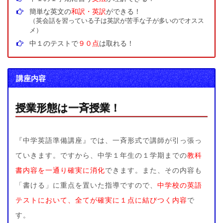
簡単な英文の
和訳・英訳
ができる！
（英会話を習っている子は英訳が苦手な子が多いのでオスス
メ）
中１のテストで
９０点
は取れる！
講座内容
授業形態は一斉授業！
『中学英語準備講座』では、一斉形式で講師が引っ張っ
ていきます。ですから、中学１年生の１学期までの
教科
書内容を一通り確実に消化
できます。また、その内容も
「書ける」に重点を置いた指導ですので、
中学校の英語
テストにおいて、全てが確実に１点に結びつく内容
で
す。