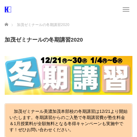
T
o
g
ホーム
加茂ゼミナールの冬期講習2020
g
l
加茂ゼミナールの冬期講習2020
e
n
a
v
i
g
a
t
i
o
n
加茂ゼミナール美濃加茂本部校の冬期講習は12/21より開始
いたします。冬期講習からのご入塾で冬期講習費が塾生料金
＆1月授業料が全額無料となる冬得キャンペーンも実施中で
す！ぜひお問い合わせください。